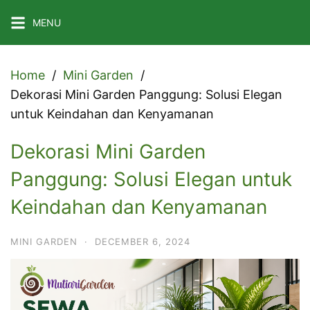
Skip
MENU
to
content
Home
Mini Garden
Dekorasi Mini Garden Panggung: Solusi Elegan
untuk Keindahan dan Kenyamanan
Dekorasi Mini Garden
Panggung: Solusi Elegan untuk
Keindahan dan Kenyamanan
MINI GARDEN
·
DECEMBER 6, 2024