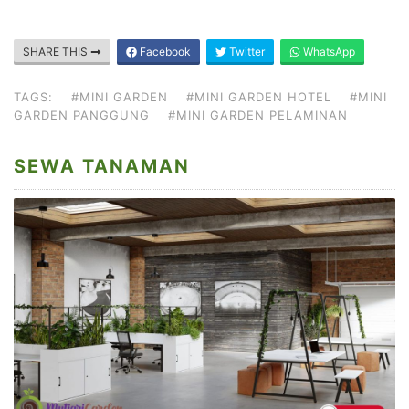
SHARE THIS
Facebook
Twitter
WhatsApp
TAGS:
#MINI GARDEN
#MINI GARDEN HOTEL
#MINI
GARDEN PANGGUNG
#MINI GARDEN PELAMINAN
SEWA TANAMAN