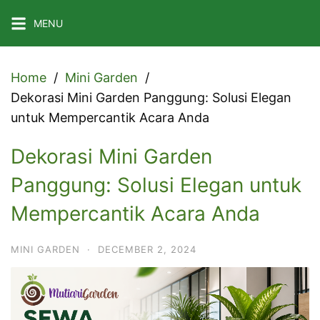
Skip
MENU
to
content
Home
Mini Garden
Dekorasi Mini Garden Panggung: Solusi Elegan
untuk Mempercantik Acara Anda
Dekorasi Mini Garden
Panggung: Solusi Elegan untuk
Mempercantik Acara Anda
MINI GARDEN
·
DECEMBER 2, 2024