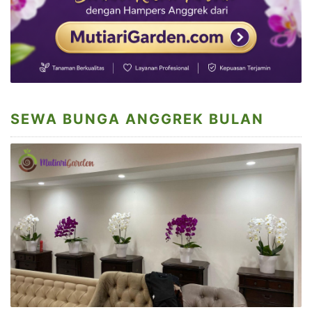
SEWA BUNGA ANGGREK BULAN