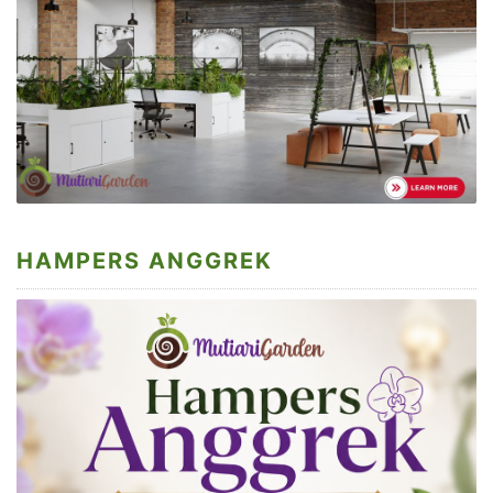
HAMPERS ANGGREK