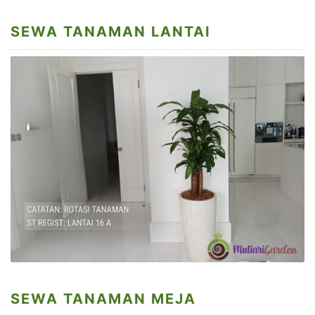
SEWA TANAMAN LANTAI
SEWA TANAMAN MEJA