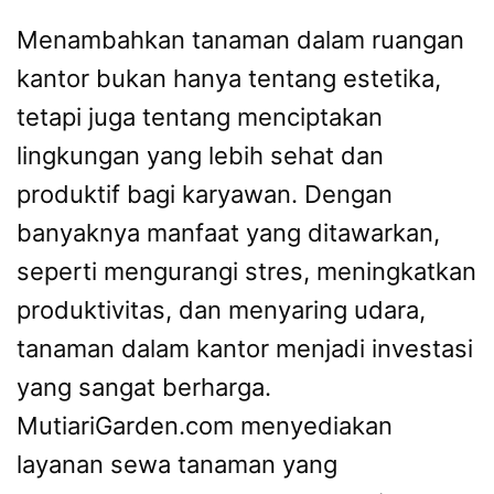
Menambahkan tanaman dalam ruangan
kantor bukan hanya tentang estetika,
tetapi juga tentang menciptakan
lingkungan yang lebih sehat dan
produktif bagi karyawan. Dengan
banyaknya manfaat yang ditawarkan,
seperti mengurangi stres, meningkatkan
produktivitas, dan menyaring udara,
tanaman dalam kantor menjadi investasi
yang sangat berharga.
MutiariGarden.com menyediakan
layanan sewa tanaman yang