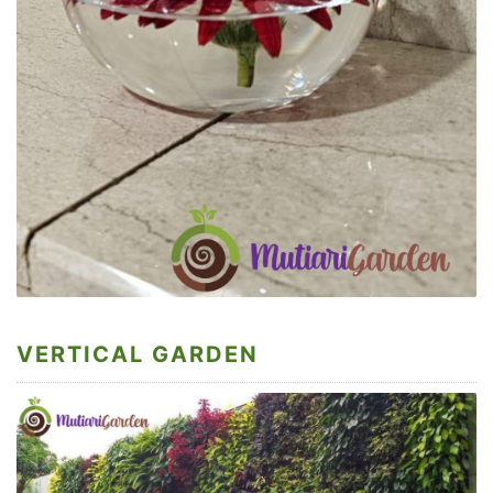
VERTICAL GARDEN