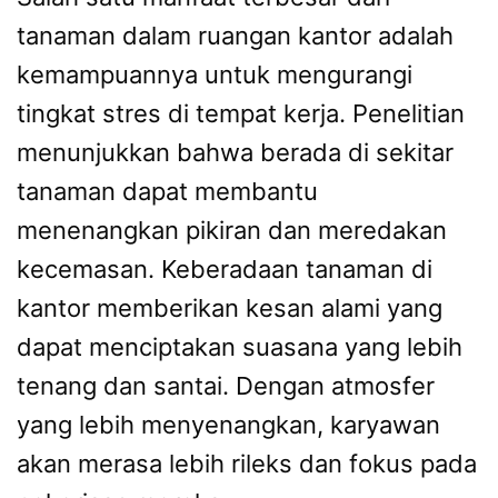
tanaman dalam ruangan kantor adalah
kemampuannya untuk mengurangi
tingkat stres di tempat kerja. Penelitian
menunjukkan bahwa berada di sekitar
tanaman dapat membantu
menenangkan pikiran dan meredakan
kecemasan. Keberadaan tanaman di
kantor memberikan kesan alami yang
dapat menciptakan suasana yang lebih
tenang dan santai. Dengan atmosfer
yang lebih menyenangkan, karyawan
akan merasa lebih rileks dan fokus pada