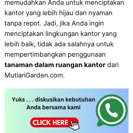
memudahkan Anda untuk menciptakan
kantor yang lebih hijau dan nyaman
tanpa repot. Jadi, jika Anda ingin
menciptakan lingkungan kantor yang
lebih baik, tidak ada salahnya untuk
mempertimbangkan penggunaan
tanaman dalam ruangan kantor
dari
MutiariGarden.com.