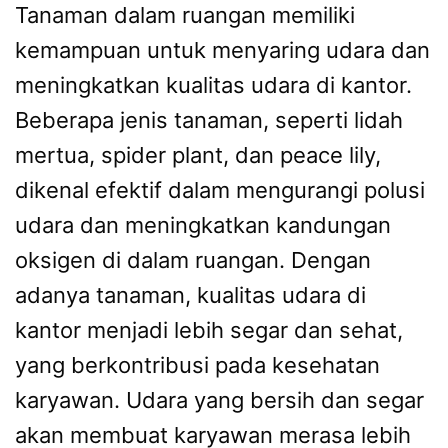
Tanaman dalam ruangan memiliki
kemampuan untuk menyaring udara dan
meningkatkan kualitas udara di kantor.
Beberapa jenis tanaman, seperti lidah
mertua, spider plant, dan peace lily,
dikenal efektif dalam mengurangi polusi
udara dan meningkatkan kandungan
oksigen di dalam ruangan. Dengan
adanya tanaman, kualitas udara di
kantor menjadi lebih segar dan sehat,
yang berkontribusi pada kesehatan
karyawan. Udara yang bersih dan segar
akan membuat karyawan merasa lebih