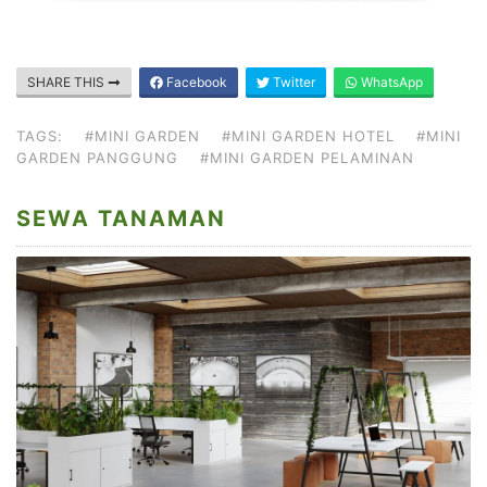
SHARE THIS
Facebook
Twitter
WhatsApp
TAGS:
#MINI GARDEN
#MINI GARDEN HOTEL
#MINI
GARDEN PANGGUNG
#MINI GARDEN PELAMINAN
SEWA TANAMAN