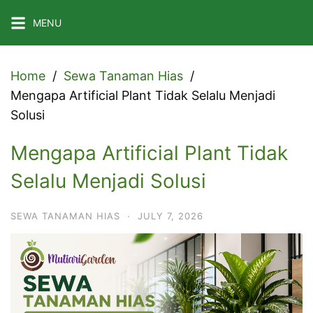
Skip
MENU
to
content
Home
Sewa Tanaman Hias
Mengapa Artificial Plant Tidak Selalu Menjadi
Solusi
Mengapa Artificial Plant Tidak
Selalu Menjadi Solusi
SEWA TANAMAN HIAS
·
JULY 7, 2026