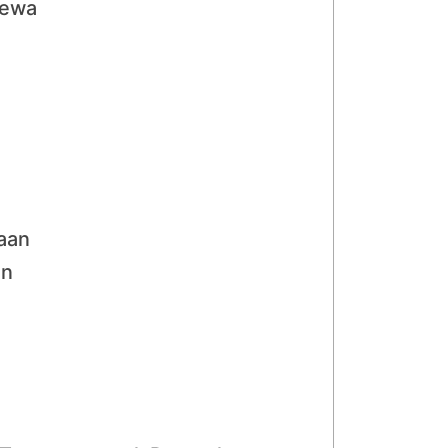
Sewa
haan
an