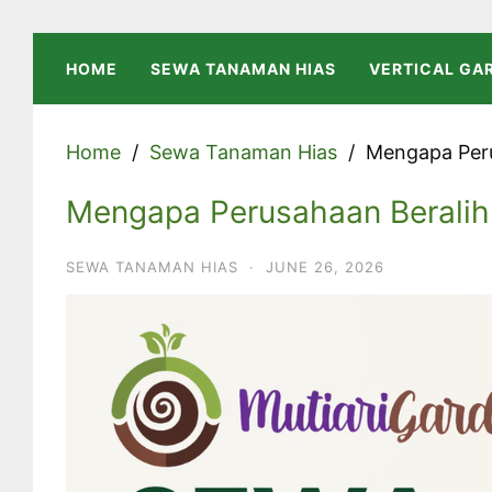
Skip
to
HOME
SEWA TANAMAN HIAS
VERTICAL GA
content
Home
Sewa Tanaman Hias
Mengapa Per
Mengapa Perusahaan Berali
SEWA TANAMAN HIAS
·
JUNE 26, 2026