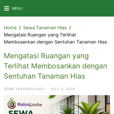
Skip
MENU
to
content
Home
Sewa Tanaman Hias
Mengatasi Ruangan yang Terlihat
Membosankan dengan Sentuhan Tanaman Hias
Mengatasi Ruangan yang
Terlihat Membosankan dengan
Sentuhan Tanaman Hias
SEWA TANAMAN HIAS
·
JULY 3, 2026