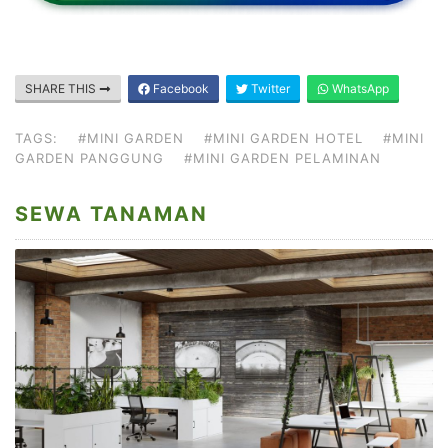
SHARE THIS
Facebook
Twitter
WhatsApp
TAGS:
#MINI GARDEN
#MINI GARDEN HOTEL
#MINI
GARDEN PANGGUNG
#MINI GARDEN PELAMINAN
SEWA TANAMAN