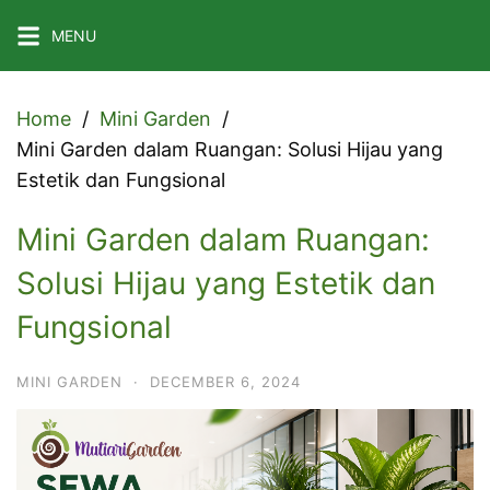
Skip
MENU
to
content
Home
Mini Garden
Mini Garden dalam Ruangan: Solusi Hijau yang
Estetik dan Fungsional
Mini Garden dalam Ruangan:
Solusi Hijau yang Estetik dan
Fungsional
MINI GARDEN
·
DECEMBER 6, 2024