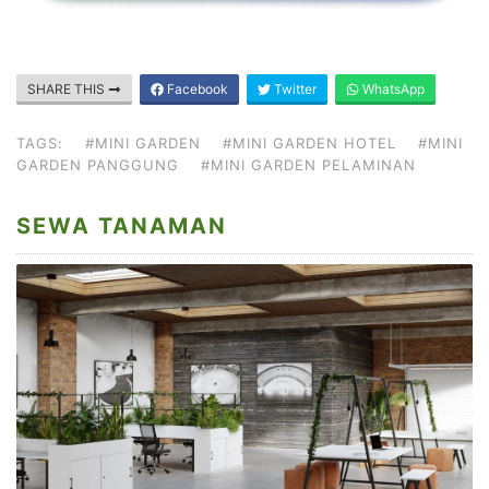
SHARE THIS
Facebook
Twitter
WhatsApp
TAGS:
#MINI GARDEN
#MINI GARDEN HOTEL
#MINI
GARDEN PANGGUNG
#MINI GARDEN PELAMINAN
SEWA TANAMAN