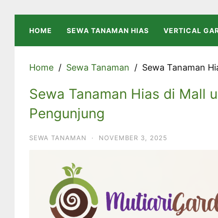
Skip
to
HOME
SEWA TANAMAN HIAS
VERTICAL GA
content
Home
Sewa Tanaman
Sewa Tanaman Hias
Sewa Tanaman Hias di Mall u
Pengunjung
SEWA TANAMAN
·
NOVEMBER 3, 2025