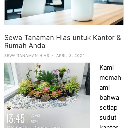
Sewa Tanaman Hias untuk Kantor &
Rumah Anda
SEWA TANAMAN HIAS
·
APRIL 3, 2024
Kami
memah
ami
bahwa
setiap
sudut
kantor