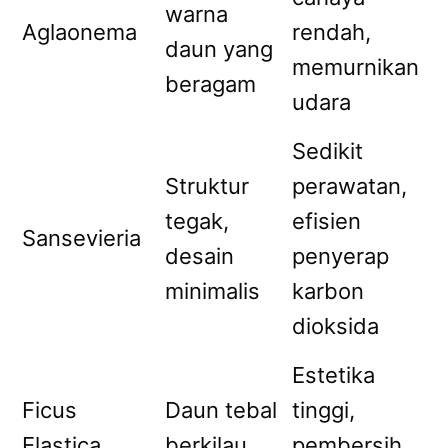
warna
Aglaonema
rendah,
daun yang
memurnikan
beragam
udara
Sedikit
Struktur
perawatan,
tegak,
efisien
Sansevieria
desain
penyerap
minimalis
karbon
dioksida
Estetika
Ficus
Daun tebal
tinggi,
Elastica
berkilau
pembersih