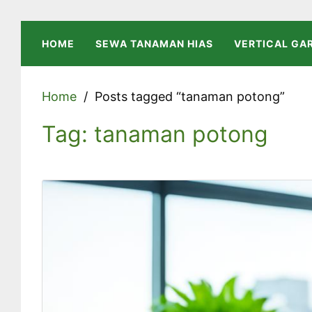
Skip
to
HOME
SEWA TANAMAN HIAS
VERTICAL GA
content
Home
Posts tagged “tanaman potong”
Tag:
tanaman potong