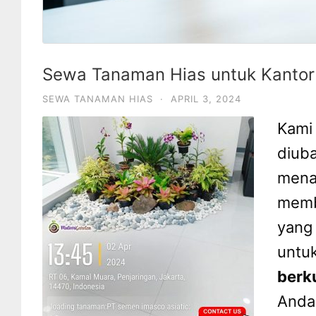
Sewa Tanaman Hias untuk Kanto
SEWA TANAMAN HIAS
·
APRIL 3, 2024
Kami
diuba
mena
membe
yang 
untu
berk
Anda 